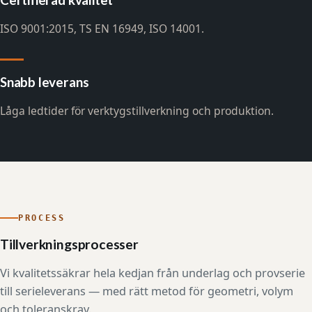
ISO 9001:2015, TS EN 16949, ISO 14001.
Snabb leverans
Låga ledtider för verktygstillverkning och produktion.
PROCESS
Tillverkningsprocesser
Vi kvalitetssäkrar hela kedjan från underlag och provserie
till serieleverans — med rätt metod för geometri, volym
och toleranskrav.