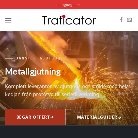
Skip
Languages
to
content
TJÄNST · GJUTGODS
Metallgjutning
Komplett leverantör av gjutgods och smide med hela
kedjan från prototyp till serietillverkning.
BEGÄR OFFERT
→
MATERIAL­GUIDER
→