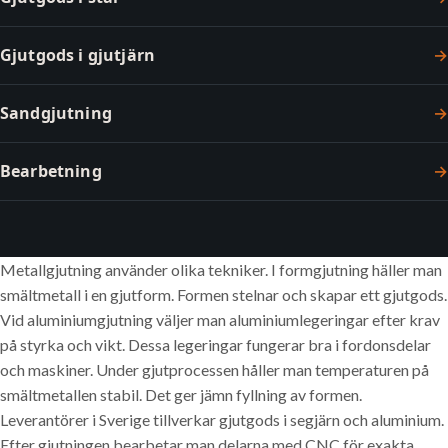
Gjutgods i gjutjärn
→
Sandgjutning
→
Bearbetning
→
Metallgjutning använder olika tekniker. I formgjutning häller man
smältmetall i en gjutform. Formen stelnar och skapar ett gjutgods.
Vid aluminiumgjutning väljer man aluminiumlegeringar efter krav
på styrka och vikt. Dessa legeringar fungerar bra i fordonsdelar
och maskiner. Under gjutprocessen håller man temperaturen på
smältmetallen stabil. Det ger jämn fyllning av formen.
Leverantörer i Sverige tillverkar gjutgods i segjärn och aluminium.
Efter gjutningen bearbetar man delarna med CNC för exakta