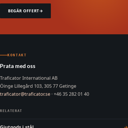
BEGÄR OFFERT
→
KONTAKT
Prata med oss
Traficator International AB
Öinge Lillegård 103, 305 77 Getinge
traficator@traficator.se
· +46 35 282 01 40
RELATERAT
Gjutgods i stål
→