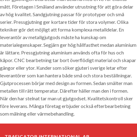
mått. Företagen i Småland använder utrustning för att göra delar
av hög kvalitet. Sandgjutning passar för prototyper och små
serier. Pressgjutning ger kortare tider för stora volymer. Olika
tekniker gör det möjligt att forma komplexa metalldelar. En
leverantör av metallgjutgods måste ha kunskap om
materialegenskaper. Segjärn ger hög hållfasthet medan aluminium
är lättare. Pressgjutning aluminium används ofta för hus och
kåpor. CNC bearbetning tar bort överflödigt material och skapar
gängor eller ytor. Kunder som söker gjuteri sverige letar efter
leverantörer som kan hantera både små och stora beställningar.
Gjutprocessen börjar med design av formen. Sedan smälter man
metallen till rätt temperatur. Därefter häller man den i formen.
När den har stelnat tar man ut gjutgodset. Kvalitetskontroll sker
före leverans. Många företag erbjuder också efterbearbetning
som målning eller värmebehandling.
TRAFICATOR INTERNATIONAL AB