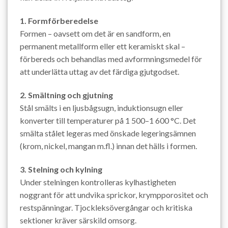
1. Formförberedelse
Formen – oavsett om det är en sandform, en
permanent metallform eller ett keramiskt skal –
förbereds och behandlas med avformningsmedel för
att underlätta uttag av det färdiga gjutgodset.
2. Smältning och gjutning
Stål smälts i en ljusbågsugn, induktionsugn eller
konverter till temperaturer på 1 500–1 600 °C. Det
smälta stålet legeras med önskade legeringsämnen
(krom, nickel, mangan m.fl.) innan det hälls i formen.
3. Stelning och kylning
Under stelningen kontrolleras kylhastigheten
noggrant för att undvika sprickor, krympporositet och
restspänningar. Tjockleksövergångar och kritiska
sektioner kräver särskild omsorg.