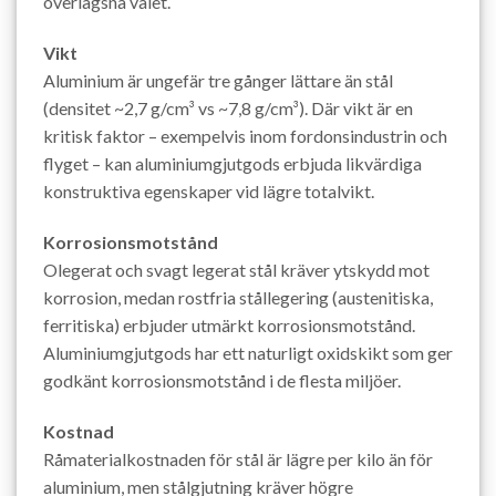
överlägsna valet.
Vikt
Aluminium är ungefär tre gånger lättare än stål
(densitet ~2,7 g/cm³ vs ~7,8 g/cm³). Där vikt är en
kritisk faktor – exempelvis inom fordonsindustrin och
flyget – kan aluminiumgjutgods erbjuda likvärdiga
konstruktiva egenskaper vid lägre totalvikt.
Korrosionsmotstånd
Olegerat och svagt legerat stål kräver ytskydd mot
korrosion, medan rostfria stållegering (austenitiska,
ferritiska) erbjuder utmärkt korrosionsmotstånd.
Aluminiumgjutgods har ett naturligt oxidskikt som ger
godkänt korrosionsmotstånd i de flesta miljöer.
Kostnad
Råmaterialkostnaden för stål är lägre per kilo än för
aluminium, men stålgjutning kräver högre