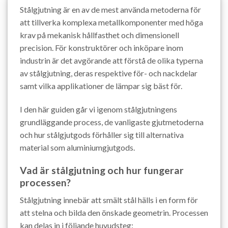
Stålgjutning är en av de mest använda metoderna för
att tillverka komplexa metallkomponenter med höga
krav på mekanisk hållfasthet och dimensionell
precision. För konstruktörer och inköpare inom
industrin är det avgörande att förstå de olika typerna
av stålgjutning, deras respektive för- och nackdelar
samt vilka applikationer de lämpar sig bäst för.
I den här guiden går vi igenom stålgjutningens
grundläggande process, de vanligaste gjutmetoderna
och hur stålgjutgods förhåller sig till alternativa
material som aluminiumgjutgods.
Vad är stålgjutning och hur fungerar
processen?
Stålgjutning innebär att smält stål hälls i en form för
att stelna och bilda den önskade geometrin. Processen
kan delas in i följande huvudsteg: