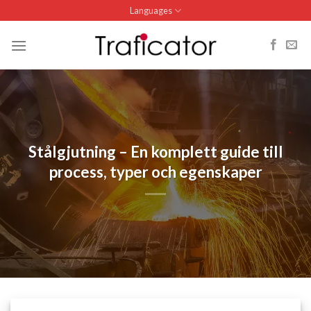
Skip
Languages
to
content
Stålgjutning – En komplett guide till
process, typer och egenskaper