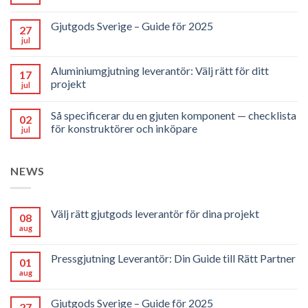
Gjutgods Sverige – Guide för 2025
27
jul
Aluminiumgjutning leverantör: Välj rätt för ditt
17
projekt
jul
Så specificerar du en gjuten komponent — checklista
02
för konstruktörer och inköpare
jul
NEWS
Välj rätt gjutgods leverantör för dina projekt
08
aug
Pressgjutning Leverantör: Din Guide till Rätt Partner
01
aug
Gjutgods Sverige – Guide för 2025
27