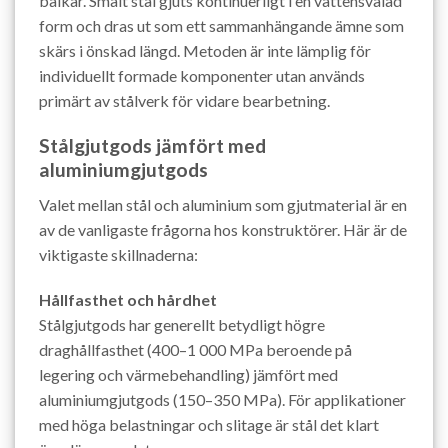
balkar. Smält stål gjuts kontinuerligt i en vattensvalad
form och dras ut som ett sammanhängande ämne som
skärs i önskad längd. Metoden är inte lämplig för
individuellt formade komponenter utan används
primärt av stålverk för vidare bearbetning.
Stålgjutgods jämfört med
aluminiumgjutgods
Valet mellan stål och aluminium som gjutmaterial är en
av de vanligaste frågorna hos konstruktörer. Här är de
viktigaste skillnaderna:
Hållfasthet och hårdhet
Stålgjutgods har generellt betydligt högre
draghållfasthet (400–1 000 MPa beroende på
legering och värmebehandling) jämfört med
aluminiumgjutgods (150–350 MPa). För applikationer
med höga belastningar och slitage är stål det klart