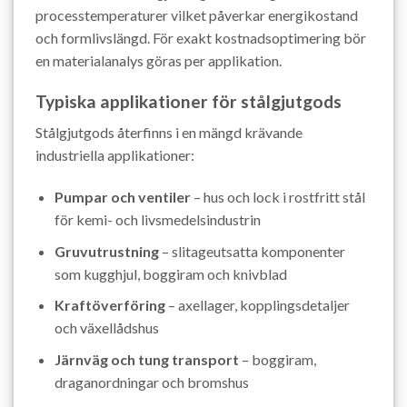
processtemperaturer vilket påverkar energikostand
och formlivslängd. För exakt kostnadsoptimering bör
en materialanalys göras per applikation.
Typiska applikationer för stålgjutgods
Stålgjutgods återfinns i en mängd krävande
industriella applikationer:
Pumpar och ventiler
– hus och lock i rostfritt stål
för kemi- och livsmedelsindustrin
Gruvutrustning
– slitageutsatta komponenter
som kugghjul, boggiram och knivblad
Kraftöverföring
– axellager, kopplingsdetaljer
och växellådshus
Järnväg och tung transport
– boggiram,
draganordningar och bromshus