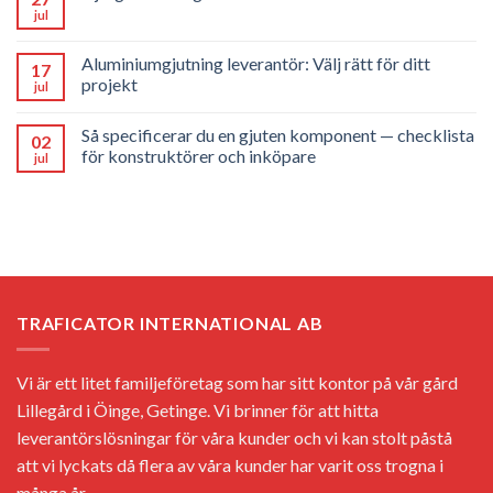
jul
Aluminiumgjutning leverantör: Välj rätt för ditt
17
projekt
jul
Så specificerar du en gjuten komponent — checklista
02
för konstruktörer och inköpare
jul
TRAFICATOR INTERNATIONAL AB
Vi är ett litet familjeföretag som har sitt kontor på vår gård
Lillegård i Öinge, Getinge. Vi brinner för att hitta
leverantörslösningar för våra kunder och vi kan stolt påstå
att vi lyckats då flera av våra kunder har varit oss trogna i
många år...