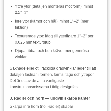
Yttre ytor (detaljen monteras mot form): minst
0,5°–1°
Inre ytor (kärnor och hål): minst 1°–2° (mer
friktion)
Texturerade ytor: lägg till ytterligare 1°–2° per
0,025 mm texturdjup
Djupa ribbar och ben kräver mer generösa
vinklar
Saknade eller otillräckliga dragvinklar leder till att
detaljen fastnar i formen, formslitage och ytrepor.
Det är ett av de allra vanligaste
konstruktionsmissarna i tidig designfas.
3. Radier och hörn — undvik skarpa kanter
Skarpa inre hörn (noll-radier) skapar