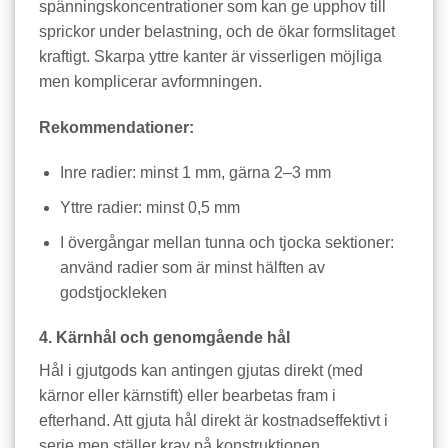
spänningskoncentrationer som kan ge upphov till
sprickor under belastning, och de ökar formslitaget
kraftigt. Skarpa yttre kanter är visserligen möjliga
men komplicerar avformningen.
Rekommendationer:
Inre radier: minst 1 mm, gärna 2–3 mm
Yttre radier: minst 0,5 mm
I övergångar mellan tunna och tjocka sektioner:
använd radier som är minst hälften av
godstjockleken
4. Kärnhål och genomgående hål
Hål i gjutgods kan antingen gjutas direkt (med
kärnor eller kärnstift) eller bearbetas fram i
efterhand. Att gjuta hål direkt är kostnadseffektivt i
serie men ställer krav på konstruktionen.