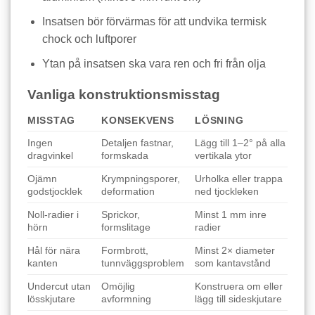
Insatsen bör förvärmas för att undvika termisk
chock och luftporer
Ytan på insatsen ska vara ren och fri från olja
Vanliga konstruktionsmisstag
MISSTAG
KONSEKVENS
LÖSNING
Ingen
Detaljen fastnar,
Lägg till 1–2° på alla
dragvinkel
formskada
vertikala ytor
Ojämn
Krympningsporer,
Urholka eller trappa
godstjocklek
deformation
ned tjockleken
Noll-radier i
Sprickor,
Minst 1 mm inre
hörn
formslitage
radier
Hål för nära
Formbrott,
Minst 2× diameter
kanten
tunnväggsproblem
som kantavstånd
Undercut utan
Omöjlig
Konstruera om eller
lösskjutare
avformning
lägg till sideskjutare