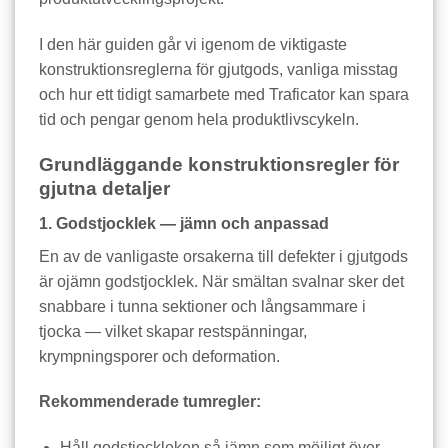
I den här guiden går vi igenom de viktigaste
konstruktionsreglerna för gjutgods, vanliga misstag
och hur ett tidigt samarbete med Traficator kan spara
tid och pengar genom hela produktlivscykeln.
Grundläggande konstruktionsregler för
gjutna detaljer
1. Godstjocklek — jämn och anpassad
En av de vanligaste orsakerna till defekter i gjutgods
är ojämn godstjocklek. När smältan svalnar sker det
snabbare i tunna sektioner och långsammare i
tjocka — vilket skapar restspänningar,
krympningsporer och deformation.
Rekommenderade tumregler:
Håll godstjockleken så jämn som möjligt över