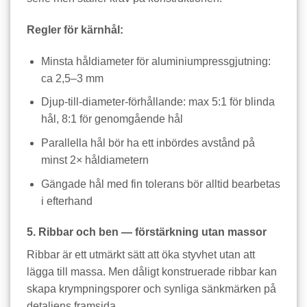
Regler för kärnhål:
Minsta håldiameter för aluminiumpressgjutning:
ca 2,5–3 mm
Djup-till-diameter-förhållande: max 5:1 för blinda
hål, 8:1 för genomgående hål
Parallella hål bör ha ett inbördes avstånd på
minst 2× håldiametern
Gängade hål med fin tolerans bör alltid bearbetas
i efterhand
5. Ribbar och ben — förstärkning utan massor
Ribbar är ett utmärkt sätt att öka styvhet utan att
lägga till massa. Men dåligt konstruerade ribbar kan
skapa krympningsporer och synliga sänkmärken på
detaljens framsida.