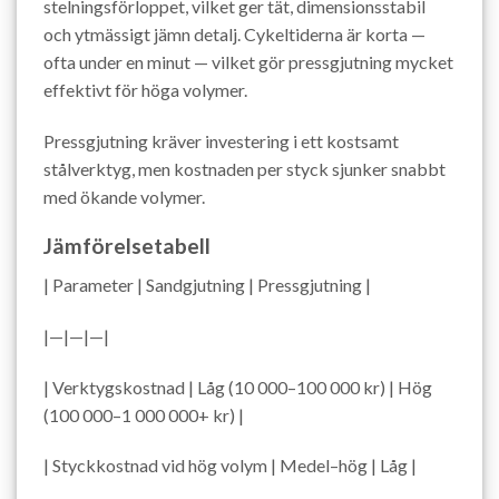
stelningsförloppet, vilket ger tät, dimensionsstabil
och ytmässigt jämn detalj. Cykeltiderna är korta —
ofta under en minut — vilket gör pressgjutning mycket
effektivt för höga volymer.
Pressgjutning kräver investering i ett kostsamt
stålverktyg, men kostnaden per styck sjunker snabbt
med ökande volymer.
Jämförelsetabell
| Parameter | Sandgjutning | Pressgjutning |
|—|—|—|
| Verktygskostnad | Låg (10 000–100 000 kr) | Hög
(100 000–1 000 000+ kr) |
| Styckkostnad vid hög volym | Medel–hög | Låg |