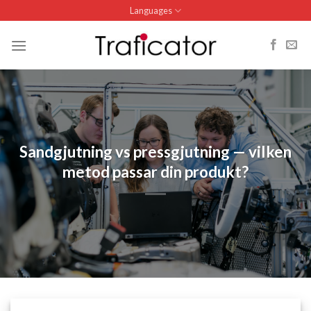
Skip
Languages
to
content
Sandgjutning vs pressgjutning — vilken
metod passar din produkt?