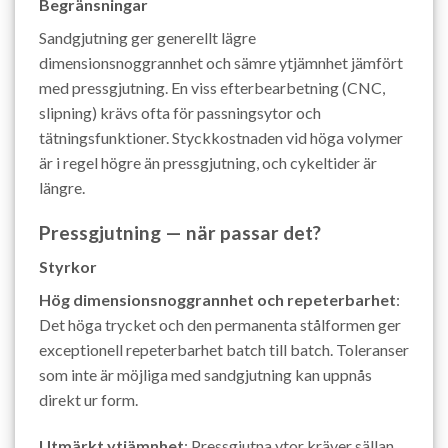
Begränsningar
Sandgjutning ger generellt lägre
dimensionsnoggrannhet och sämre ytjämnhet jämfört
med pressgjutning. En viss efterbearbetning (CNC,
slipning) krävs ofta för passningsytor och
tätningsfunktioner. Styckkostnaden vid höga volymer
är i regel högre än pressgjutning, och cykeltider är
längre.
Pressgjutning — när passar det?
Styrkor
Hög dimensionsnoggrannhet och repeterbarhet
:
Det höga trycket och den permanenta stålformen ger
exceptionell repeterbarhet batch till batch. Toleranser
som inte är möjliga med sandgjutning kan uppnås
direkt ur form.
Utmärkt ytjämnhet
: Pressgjutna ytor kräver sällan