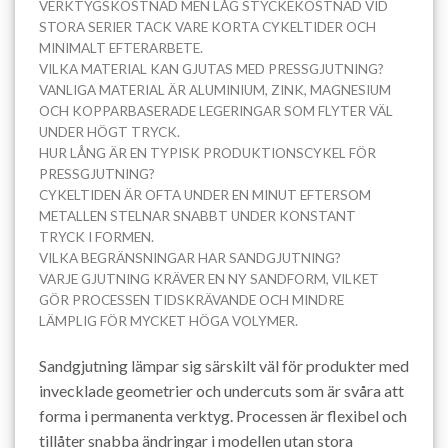
VERKTYGSKOSTNAD MEN LÅG STYCKEKOSTNAD VID
STORA SERIER TACK VARE KORTA CYKELTIDER OCH
MINIMALT EFTERARBETE.
VILKA MATERIAL KAN GJUTAS MED PRESSGJUTNING?
VANLIGA MATERIAL ÄR ALUMINIUM, ZINK, MAGNESIUM
OCH KOPPARBASERADE LEGERINGAR SOM FLYTER VÄL
UNDER HÖGT TRYCK.
HUR LÅNG ÄR EN TYPISK PRODUKTIONSCYKEL FÖR
PRESSGJUTNING?
CYKELTIDEN ÄR OFTA UNDER EN MINUT EFTERSOM
METALLEN STELNAR SNABBT UNDER KONSTANT
TRYCK I FORMEN.
VILKA BEGRÄNSNINGAR HAR SANDGJUTNING?
VARJE GJUTNING KRÄVER EN NY SANDFORM, VILKET
GÖR PROCESSEN TIDSKRÄVANDE OCH MINDRE
LÄMPLIG FÖR MYCKET HÖGA VOLYMER.
Sandgjutning lämpar sig särskilt väl för produkter med
invecklade geometrier och undercuts som är svåra att
forma i permanenta verktyg. Processen är flexibel och
tillåter snabba ändringar i modellen utan stora