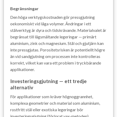
Begränsningar
Den höga verktygskostnaden gör pressgjutning
oekonomiskt vid låga volymer. Ändringar i ett
stålverktyg är dyra och tidskrävande. Materialvalet är
begränsat till lågsmältande legeringar — primärt
aluminium, zink och magnesium. Stål och gjutjärn kan
inte pressgjutas. Porositetsrisken är potentiellt högre
än vid sandgjutning om processen inte kontrolleras
korrekt, vilket kan vara ett problem i tryckbärande
applikationer.
Investeringsgjutning — ett tredje
alternativ
För applikationer som kräver högnoggrannhet,
komplexa geometrier och material som aluminium,
rostfritt stål eller exotiska legeringar bör
investeringsgjutning (förlorat vax-metoden)