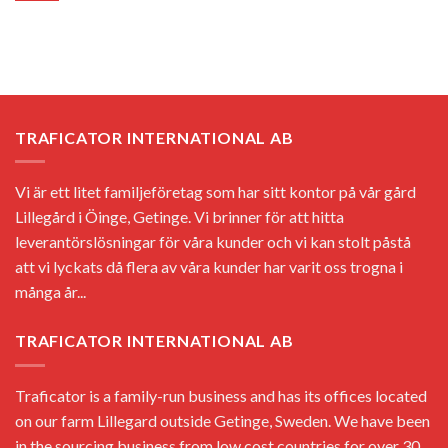
TRAFICATOR INTERNATIONAL AB
Vi är ett litet familjeföretag som har sitt kontor på vår gård
Lillegård i Öinge, Getinge. Vi brinner för att hitta
leverantörslösningar för våra kunder och vi kan stolt påstå
att vi lyckats då flera av våra kunder har varit oss trogna i
många år...
TRAFICATOR INTERNATIONAL AB
Traficator is a family-run business and has its offices located
on our farm Lillegard outside Getinge, Sweden. We have been
in the sourcing business from low cost countries for over 30