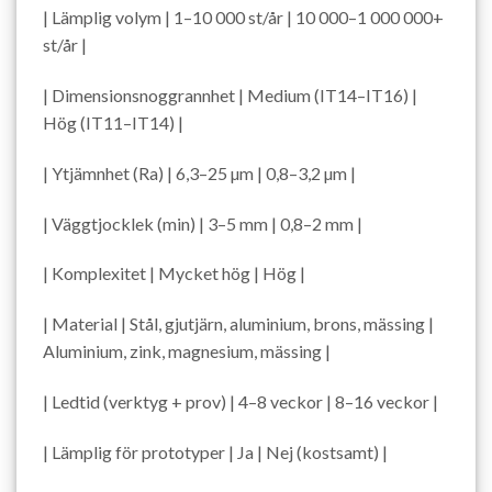
| Lämplig volym | 1–10 000 st/år | 10 000–1 000 000+
st/år |
| Dimensionsnoggrannhet | Medium (IT14–IT16) |
Hög (IT11–IT14) |
| Ytjämnhet (Ra) | 6,3–25 µm | 0,8–3,2 µm |
| Väggtjocklek (min) | 3–5 mm | 0,8–2 mm |
| Komplexitet | Mycket hög | Hög |
| Material | Stål, gjutjärn, aluminium, brons, mässing |
Aluminium, zink, magnesium, mässing |
| Ledtid (verktyg + prov) | 4–8 veckor | 8–16 veckor |
| Lämplig för prototyper | Ja | Nej (kostsamt) |