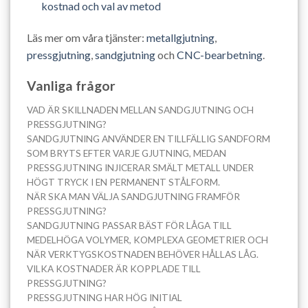
kostnad och val av metod
Läs mer om våra tjänster:
metallgjutning
,
pressgjutning
,
sandgjutning
och
CNC-bearbetning
.
Vanliga frågor
VAD ÄR SKILLNADEN MELLAN SANDGJUTNING OCH
PRESSGJUTNING?
SANDGJUTNING ANVÄNDER EN TILLFÄLLIG SANDFORM
SOM BRYTS EFTER VARJE GJUTNING, MEDAN
PRESSGJUTNING INJICERAR SMÄLT METALL UNDER
HÖGT TRYCK I EN PERMANENT STÅLFORM.
NÄR SKA MAN VÄLJA SANDGJUTNING FRAMFÖR
PRESSGJUTNING?
SANDGJUTNING PASSAR BÄST FÖR LÅGA TILL
MEDELHÖGA VOLYMER, KOMPLEXA GEOMETRIER OCH
NÄR VERKTYGSKOSTNADEN BEHÖVER HÅLLAS LÅG.
VILKA KOSTNADER ÄR KOPPLADE TILL
PRESSGJUTNING?
PRESSGJUTNING HAR HÖG INITIAL