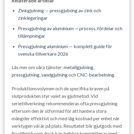
Relaterade artiklar
Zinkgjutning — pressgjutning av zink och
zinklegeringar
Pressgjutning av aluminium — process, fördelar och
tillämpningar
Pressgjutning aluminium — komplett guide för
svenska tillverkare 2026
Läs mer om våra tjänster:
metallgjutning
,
pressgjutning
,
sandgjutning
och
CNC-bearbetning
.
Produktionsvolymen och de specifika kraven på
slutprodukten styr valet av gjutmetod. Vid
serietillverkning rekommenderas ofta pressgjutning
eftersom den är utformad för att hantera stora
mängder effektivt och med låg kostnad per enhet när
verktygen väl är på plats. Resultatet blir gjutgods med
fin ytfinish som dock kan behöva kompletteras med