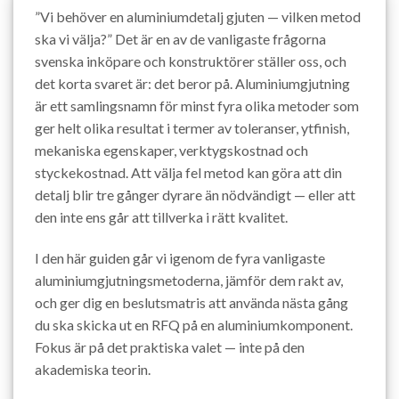
”Vi behöver en aluminiumdetalj gjuten — vilken metod
ska vi välja?” Det är en av de vanligaste frågorna
svenska inköpare och konstruktörer ställer oss, och
det korta svaret är: det beror på. Aluminiumgjutning
är ett samlingsnamn för minst fyra olika metoder som
ger helt olika resultat i termer av toleranser, ytfinish,
mekaniska egenskaper, verktygskostnad och
styckekostnad. Att välja fel metod kan göra att din
detalj blir tre gånger dyrare än nödvändigt — eller att
den inte ens går att tillverka i rätt kvalitet.
I den här guiden går vi igenom de fyra vanligaste
aluminiumgjutningsmetoderna, jämför dem rakt av,
och ger dig en beslutsmatris att använda nästa gång
du ska skicka ut en RFQ på en aluminiumkomponent.
Fokus är på det praktiska valet — inte på den
akademiska teorin.