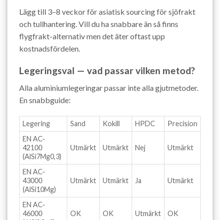
Lägg till 3–8 veckor för asiatisk sourcing för sjöfrakt
och tullhantering. Vill du ha snabbare än så finns
flygfrakt-alternativ men det äter oftast upp
kostnadsfördelen.
Legeringsval — vad passar vilken metod?
Alla aluminiumlegeringar passar inte alla gjutmetoder.
En snabbguide:
Legering
Sand
Kokill
HPDC
Precision
EN AC-
42100
Utmärkt
Utmärkt
Nej
Utmärkt
(AlSi7Mg0,3)
EN AC-
43000
Utmärkt
Utmärkt
Ja
Utmärkt
(AlSi10Mg)
EN AC-
46000
OK
OK
Utmärkt
OK