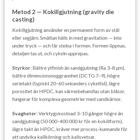
Metod 2 — Kokillgjutning (gravity die
casting)
Kokillgjutning använder en permanent form av stål
eller segjärn. Smältan hälls in med gravitation — inte
under tryck — och får stelna i formen. Formen öppnas,
detaljen tas ut, och cykeln upprepas.
Styrkor
: Bättre ytfinish än sandgjutning (Ra 3–8 µm),
bättre dimensionsnoggrannhet (DCTG 7–9), högre
serietakt (typiskt 20–60 sekunders cykeltid), lägre
porositet än HPDC, kan värmebehandlas utan blåsor,
fungerar för komplexa geometrier med sandkärnor.
Svagheter
: Verktygskostnad 3–10 gånger högre än
sandgjutning (50 000–400 000 kr för en kokillform),
lägre takt än HPDC, kräver mer process-kunnande för
att undvika kallkörning och kallsvetsar.