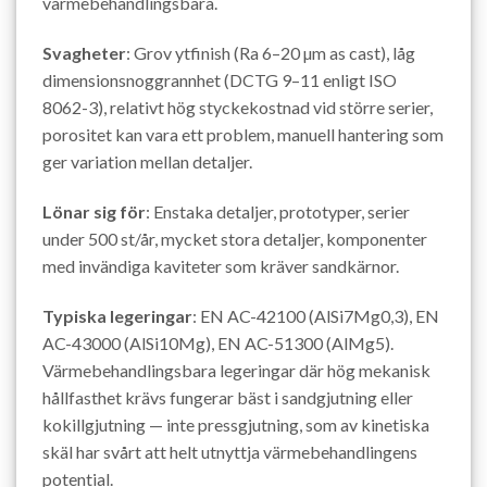
värmebehandlingsbara.
Svagheter
: Grov ytfinish (Ra 6–20 µm as cast), låg
dimensionsnoggrannhet (DCTG 9–11 enligt ISO
8062-3), relativt hög styckekostnad vid större serier,
porositet kan vara ett problem, manuell hantering som
ger variation mellan detaljer.
Lönar sig för
: Enstaka detaljer, prototyper, serier
under 500 st/år, mycket stora detaljer, komponenter
med invändiga kaviteter som kräver sandkärnor.
Typiska legeringar
: EN AC-42100 (AlSi7Mg0,3), EN
AC-43000 (AlSi10Mg), EN AC-51300 (AlMg5).
Värmebehandlingsbara legeringar där hög mekanisk
hållfasthet krävs fungerar bäst i sandgjutning eller
kokillgjutning — inte pressgjutning, som av kinetiska
skäl har svårt att helt utnyttja värmebehandlingens
potential.