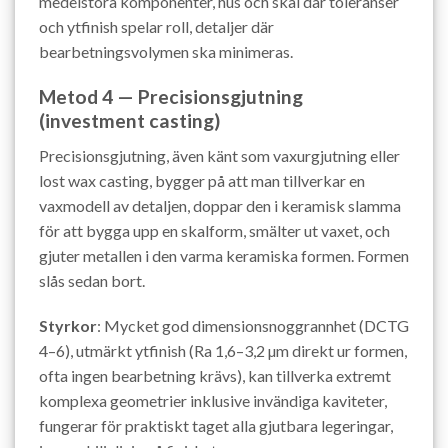
medelstora komponenter, hus och skal där toleranser
och ytfinish spelar roll, detaljer där
bearbetningsvolymen ska minimeras.
Metod 4 — Precisionsgjutning
(investment casting)
Precisionsgjutning, även känt som vaxurgjutning eller
lost wax casting, bygger på att man tillverkar en
vaxmodell av detaljen, doppar den i keramisk slamma
för att bygga upp en skalform, smälter ut vaxet, och
gjuter metallen i den varma keramiska formen. Formen
slås sedan bort.
Styrkor
: Mycket god dimensionsnoggrannhet (DCTG
4–6), utmärkt ytfinish (Ra 1,6–3,2 µm direkt ur formen,
ofta ingen bearbetning krävs), kan tillverka extremt
komplexa geometrier inklusive invändiga kaviteter,
fungerar för praktiskt taget alla gjutbara legeringar,