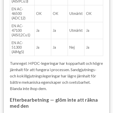
(AlSi9Cu3)
EN AC-
46500
OK
OK
Utmärkt
OK
(ADC12)
EN AC-
47100
Ja
Ja
Utmärkt
Ja
(AlSi12Cu1)
EN AC-
51300
Ja
Ja
Nej
Ja
(AlMg5)
Tumregel: HPDC-legeringar har kopparhalt och högre
järnhalt för att fungera i processen. Sandgjutnings-
och kokillgjutningslegeringar har lägre järnhalt för
bättre mekaniska egenskaper och svetsbarhet.
Blanda inte ihop dem.
Efterbearbetning — glöm inte att räkna
med den