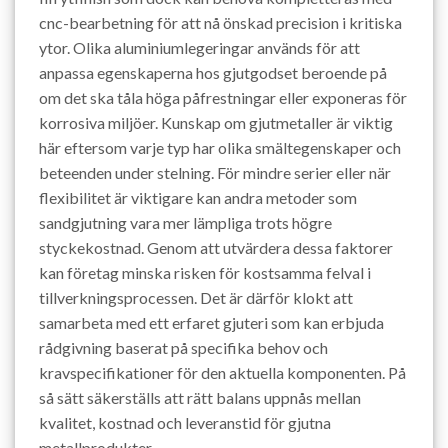
cnc-bearbetning för att nå önskad precision i kritiska
ytor. Olika aluminiumlegeringar används för att
anpassa egenskaperna hos gjutgodset beroende på
om det ska tåla höga påfrestningar eller exponeras för
korrosiva miljöer. Kunskap om gjutmetaller är viktig
här eftersom varje typ har olika smältegenskaper och
beteenden under stelning. För mindre serier eller när
flexibilitet är viktigare kan andra metoder som
sandgjutning vara mer lämpliga trots högre
styckekostnad. Genom att utvärdera dessa faktorer
kan företag minska risken för kostsamma felval i
tillverkningsprocessen. Det är därför klokt att
samarbeta med ett erfaret gjuteri som kan erbjuda
rådgivning baserat på specifika behov och
kravspecifikationer för den aktuella komponenten. På
så sätt säkerställs att rätt balans uppnås mellan
kvalitet, kostnad och leveranstid för gjutna
metallprodukter.