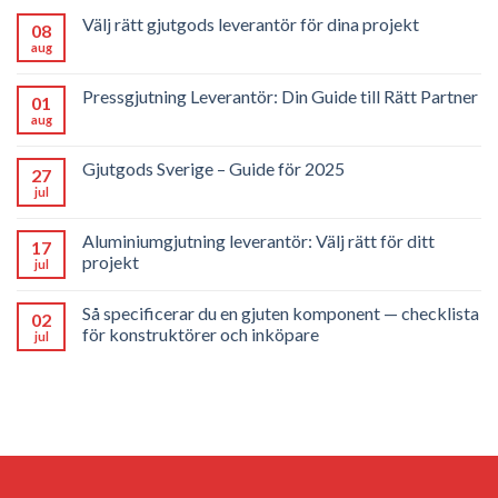
Välj rätt gjutgods leverantör för dina projekt
08
aug
Pressgjutning Leverantör: Din Guide till Rätt Partner
01
aug
Gjutgods Sverige – Guide för 2025
27
jul
Aluminiumgjutning leverantör: Välj rätt för ditt
17
projekt
jul
Så specificerar du en gjuten komponent — checklista
02
för konstruktörer och inköpare
jul