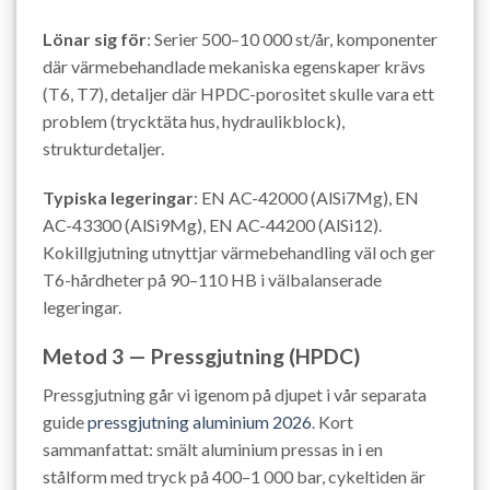
Lönar sig för
: Serier 500–10 000 st/år, komponenter
där värmebehandlade mekaniska egenskaper krävs
(T6, T7), detaljer där HPDC-porositet skulle vara ett
problem (trycktäta hus, hydraulikblock),
strukturdetaljer.
Typiska legeringar
: EN AC-42000 (AlSi7Mg), EN
AC-43300 (AlSi9Mg), EN AC-44200 (AlSi12).
Kokillgjutning utnyttjar värmebehandling väl och ger
T6-hårdheter på 90–110 HB i välbalanserade
legeringar.
Metod 3 — Pressgjutning (HPDC)
Pressgjutning går vi igenom på djupet i vår separata
guide
pressgjutning aluminium 2026
. Kort
sammanfattat: smält aluminium pressas in i en
stålform med tryck på 400–1 000 bar, cykeltiden är