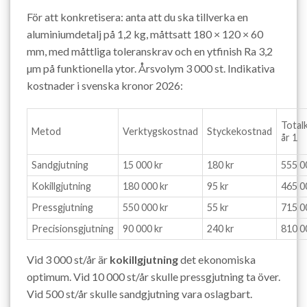
För att konkretisera: anta att du ska tillverka en
aluminiumdetalj på 1,2 kg, måttsatt 180 × 120 × 60
mm, med måttliga toleranskrav och en ytfinish Ra 3,2
µm på funktionella ytor. Årsvolym 3 000 st. Indikativa
kostnader i svenska kronor 2026:
Total
Metod
Verktygskostnad
Styckekostnad
år 1
Sandgjutning
15 000 kr
180 kr
555 0
Kokillgjutning
180 000 kr
95 kr
465 0
Pressgjutning
550 000 kr
55 kr
715 0
Precisionsgjutning
90 000 kr
240 kr
810 0
Vid 3 000 st/år är
kokillgjutning
det ekonomiska
optimum. Vid 10 000 st/år skulle pressgjutning ta över.
Vid 500 st/år skulle sandgjutning vara oslagbart.