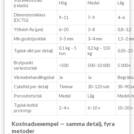
Styckekostnad
Hög
Medel
Låg
(relativ)
Dimensionsklass
9–11
7–9
4–6
(DCTG)
Ytfinish Ra (µm)
6–20
3–8
0,8–3,2
Min godstjocklek
3–5 mm
3–4 mm
1,5–2 m
0,1 kg – 5
0,2 kg – 150
Typisk vikt per detalj
0,05–25
ton
kg
Brytpunkt
<500
500–10 000
5 000+
seriestorlek
Värmebehandlingsbar
Ja
Ja
Begräns
Cykeltid per detalj
Timmar
30–120 sek
30–90 s
Porositetsrisk
Medel
Låg
Medel–
Typisk ledtid
2–4 v
6–10 v
10–20 v
prototyp
Kostnadsexempel — samma detalj, fyra
metoder