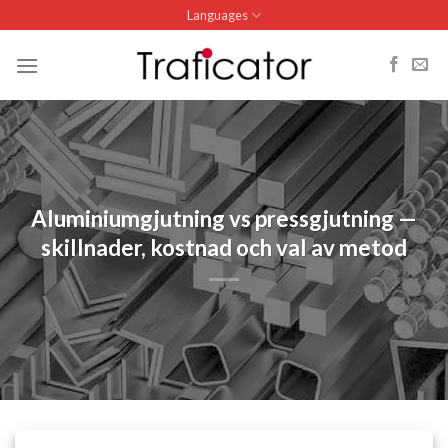
Skip
Languages
to
content
Aluminiumgjutning vs pressgjutning —
skillnader, kostnad och val av metod