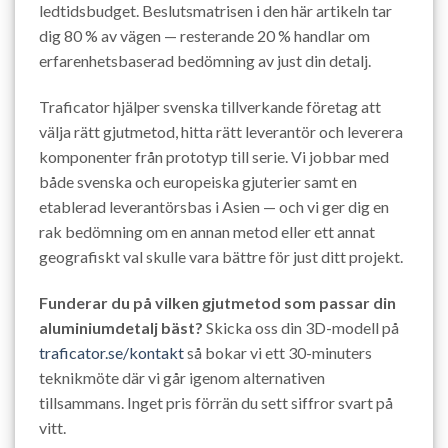
ledtidsbudget. Beslutsmatrisen i den här artikeln tar
dig 80 % av vägen — resterande 20 % handlar om
erfarenhetsbaserad bedömning av just din detalj.
Traficator hjälper svenska tillverkande företag att
välja rätt gjutmetod, hitta rätt leverantör och leverera
komponenter från prototyp till serie. Vi jobbar med
både svenska och europeiska gjuterier samt en
etablerad leverantörsbas i Asien — och vi ger dig en
rak bedömning om en annan metod eller ett annat
geografiskt val skulle vara bättre för just ditt projekt.
Funderar du på vilken gjutmetod som passar din
aluminiumdetalj bäst?
Skicka oss din 3D-modell på
traficator.se/kontakt
så bokar vi ett 30-minuters
teknikmöte där vi går igenom alternativen
tillsammans. Inget pris förrän du sett siffror svart på
vitt.