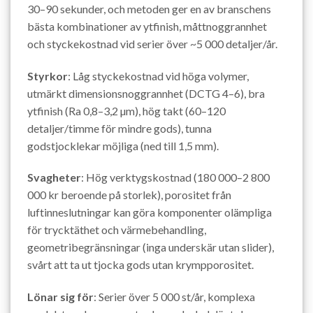
30–90 sekunder, och metoden ger en av branschens
bästa kombinationer av ytfinish, måttnoggrannhet
och styckekostnad vid serier över ~5 000 detaljer/år.
Styrkor
: Låg styckekostnad vid höga volymer,
utmärkt dimensionsnoggrannhet (DCTG 4–6), bra
ytfinish (Ra 0,8–3,2 µm), hög takt (60–120
detaljer/timme för mindre gods), tunna
godstjocklekar möjliga (ned till 1,5 mm).
Svagheter
: Hög verktygskostnad (180 000–2 800
000 kr beroende på storlek), porositet från
luftinneslutningar kan göra komponenter olämpliga
för trycktäthet och värmebehandling,
geometribegränsningar (inga underskär utan slider),
svårt att ta ut tjocka gods utan krympporositet.
Lönar sig för
: Serier över 5 000 st/år, komplexa