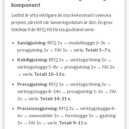
komponent
Ledtid är ofta viktigare än styckekostnad i svenska
projekt, särskilt när lanseringsdatum är låst. En grov
tidslinje från RFQ till första godkänd serie:
Sandgjutning
: RFQ 1v → modellbygge 2–3v →
provgjutning 1v → FAI 1v → serie.
Totalt 5–7 v.
Kokillgjutning
: RFQ 1v → verktygsritning 1v →
verktygsbygge 5–8v → provgjutning 1v → FAI 2v
→ serie.
Totalt 10–13 v.
Pressgjutning
: RFQ 1v → verktygsritning 2v →
verktygsbygge 8–14v → provgjutning 1–2v → FAI
2v → serie.
Totalt 14–21 v.
Precisionsgjutning
: RFQ 1v → verktygsbygge 4–
6v → vaxmodeller 1v → formbygge 1v → gjutning
1v → FAI 1v → serie.
Totalt 9–11 v.