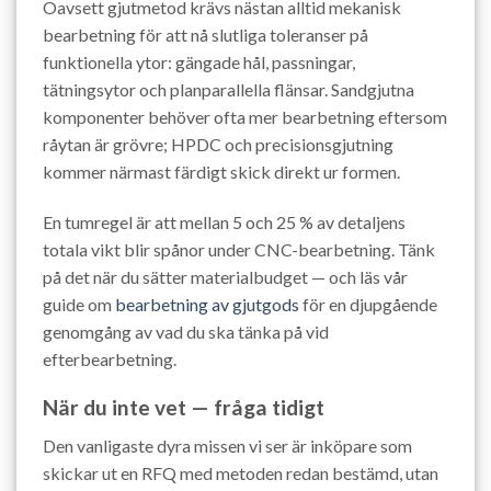
Oavsett gjutmetod krävs nästan alltid mekanisk
bearbetning för att nå slutliga toleranser på
funktionella ytor: gängade hål, passningar,
tätningsytor och planparallella flänsar. Sandgjutna
komponenter behöver ofta mer bearbetning eftersom
råytan är grövre; HPDC och precisionsgjutning
kommer närmast färdigt skick direkt ur formen.
En tumregel är att mellan 5 och 25 % av detaljens
totala vikt blir spånor under CNC-bearbetning. Tänk
på det när du sätter materialbudget — och läs vår
guide om
bearbetning av gjutgods
för en djupgående
genomgång av vad du ska tänka på vid
efterbearbetning.
När du inte vet — fråga tidigt
Den vanligaste dyra missen vi ser är inköpare som
skickar ut en RFQ med metoden redan bestämd, utan