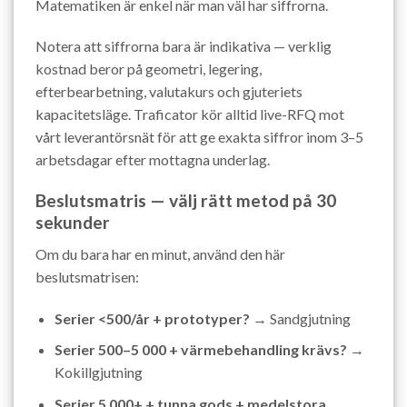
Matematiken är enkel när man väl har siffrorna.
Notera att siffrorna bara är indikativa — verklig
kostnad beror på geometri, legering,
efterbearbetning, valutakurs och gjuteriets
kapacitetsläge. Traficator kör alltid live-RFQ mot
vårt leverantörsnät för att ge exakta siffror inom 3–5
arbetsdagar efter mottagna underlag.
Beslutsmatris — välj rätt metod på 30
sekunder
Om du bara har en minut, använd den här
beslutsmatrisen:
Serier <500/år + prototyper?
→ Sandgjutning
Serier 500–5 000 + värmebehandling krävs?
→
Kokillgjutning
Serier 5 000+ + tunna gods + medelstora