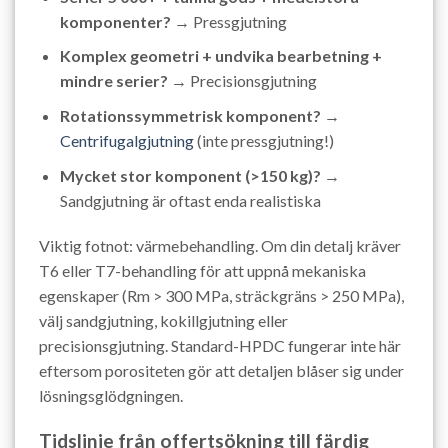
komponenter?
→ Pressgjutning
Komplex geometri + undvika bearbetning +
mindre serier?
→ Precisionsgjutning
Rotationssymmetrisk komponent?
→
Centrifugalgjutning
(inte pressgjutning!)
Mycket stor komponent (>150 kg)?
→
Sandgjutning är oftast enda realistiska
Viktig fotnot: värmebehandling. Om din detalj kräver
T6 eller T7-behandling för att uppnå mekaniska
egenskaper (Rm > 300 MPa, sträckgräns > 250 MPa),
välj sandgjutning, kokillgjutning eller
precisionsgjutning. Standard-HPDC fungerar inte här
eftersom porositeten gör att detaljen blåser sig under
lösningsglödgningen.
Tidslinje från offertsökning till färdig