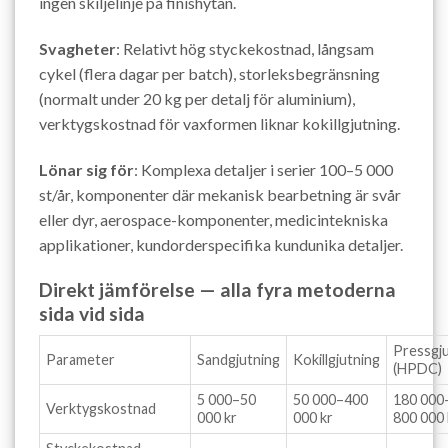
ingen skiljelinje på finishytan.
Svagheter
: Relativt hög styckekostnad, långsam
cykel (flera dagar per batch), storleksbegränsning
(normalt under 20 kg per detalj för aluminium),
verktygskostnad för vaxformen liknar kokillgjutning.
Lönar sig för
: Komplexa detaljer i serier 100–5 000
st/år, komponenter där mekanisk bearbetning är svår
eller dyr, aerospace-komponenter, medicintekniska
applikationer, kundorderspecifika kundunika detaljer.
Direkt jämförelse — alla fyra metoderna
sida vid sida
Pressgj
Parameter
Sandgjutning
Kokillgjutning
(HPDC)
5 000–50
50 000–400
180 000
Verktygskostnad
000 kr
000 kr
800 000 