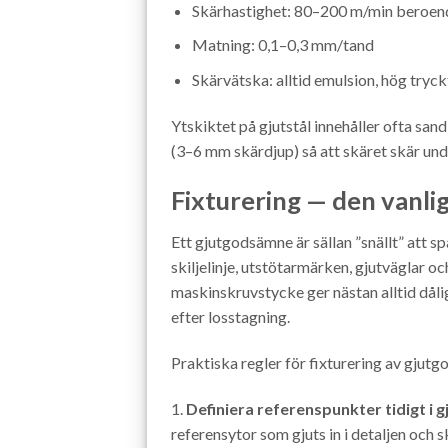
Skärhastighet: 80–200 m/min beroen
Matning: 0,1–0,3 mm/tand
Skärvätska: alltid emulsion, hög tryc
Ytskiktet på gjutstål innehåller ofta sand
(3–6 mm skärdjup) så att skäret skär unde
Fixturering — den vanlig
Ett gjutgodsämne är sällan ”snällt” att 
skiljelinje, utstötarmärken, gjutväglar oc
maskinskruvstycke ger nästan alltid dåli
efter losstagning.
Praktiska regler för fixturering av gjutg
1.
Definiera referenspunkter tidigt i g
referensytor som gjuts in i detaljen och 