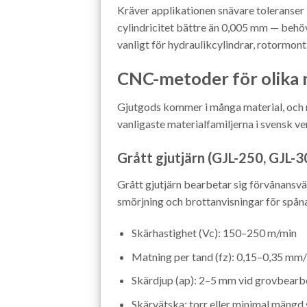
Kräver applikationen snävare toleranser —
cylindricitet bättre än 0,005 mm — behöv
vanligt för hydraulikcylindrar, rotormon
CNC-metoder för olika 
Gjutgods kommer i många material, och r
vanligaste materialfamiljerna i svensk v
Grått gjutjärn (GJL-250, GJL-3
Grått gjutjärn bearbetar sig förvånansvä
smörjning och brottanvisningar för spåna
Skärhastighet (Vc): 150–250 m/min
Matning per tand (fz): 0,15–0,35 mm
Skärdjup (ap): 2–5 mm vid grovbearbe
Skärvätska: torr eller minimal mäng