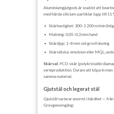
Aluminiumgjutgods är snabbt att bearbe
med hårda silicium-partiklar (upp till 11 
Skärhastighet: 300–1 200 m/min (högr
Matning: 0,05–0,3 mm/tand
Skärdjup: 1–8 mm vid grovfräsning
Skärvätska: emulsion eller MQL, undv
Skärval
: PCD-skär (polykristallin diaman
serieproduktion. Dyrare att köpa in men
samma material.
Gjutstål och legerat stål
Gjutstål varierar enormt i hårdhet — från
Grovgenomgång: