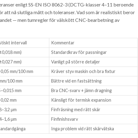
eranser enligt SS-EN ISO 8062-3 (DCTG-klasser 4–11 beroende
att nå slutliga mått och toleranser. Vad som är realistiskt beror
nandet — men tumregler för välskött CNC-bearbetning av
stiskt intervall
Kommentar
(±0,018 mm)
Standardkrav för passningar
(±0,027 mm)
Vanligt på större detaljer
–0,05 mm/100 mm
Kräver styv maskin och bra fixtur
 mm/100 mm
Bättre vid en fastsättning
5–0,015 mm
Bra CNC-svarv + jämn dragning
–0,02 mm
Känsligt för termisk expansion
,8–3,2 µm
Finfräsning med rätt skär
,4–1,6 µm
Finfinishsvarv
tandardgänga
Inga problem vid rätt skärvätska