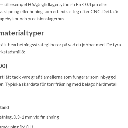
 till exempel H6/g5 glidlager, ytfinish Ra < 0,4 µm eller
s slipning eller honing som ett extra steg efter CNC. Detta är
tagehylsor och precisionslagerhus.
materialtyper
ätt bearbetningsstrategi beror på vad du jobbar med. De fyra
erkstadsmiljö:
00)
rt lätt tack vare grafitlamellerna som fungerar som inbyggd
n. Typiska skärdata för torr fräsning med belagd hårdmetall:
/tand
tning, 0,3–1 mm vid finishning
d smörjning (MQL)