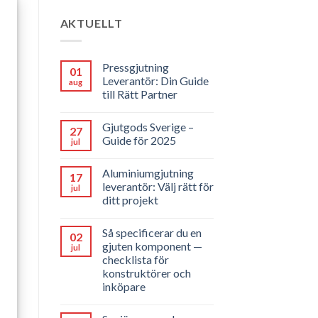
AKTUELLT
Pressgjutning
01
Leverantör: Din Guide
aug
till Rätt Partner
Gjutgods Sverige –
27
Guide för 2025
jul
Aluminiumgjutning
17
leverantör: Välj rätt för
jul
ditt projekt
Så specificerar du en
02
gjuten komponent —
jul
checklista för
konstruktörer och
inköpare