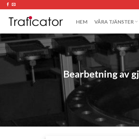
Skip
to
content
HEM
VÅRA TJÄNSTER
Bearbetning av g