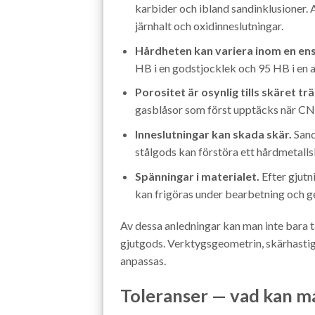
karbider och ibland sandinklusioner.
järnhalt och oxidinneslutningar.
Hårdheten kan variera inom en ensk
HB i en godstjocklek och 95 HB i en 
Porositet är osynlig tills skäret tr
gasblåsor som först upptäcks när C
Inneslutningar kan skada skär.
Sand
stålgods kan förstöra ett hårdmetall
Spänningar i materialet.
Efter gjutn
kan frigöras under bearbetning och g
Av dessa anledningar kan man inte bara 
gjutgods. Verktygsgeometrin, skärhastig
anpassas.
Toleranser — vad kan ma