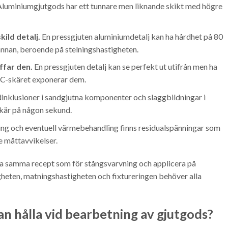
 Aluminiumgjutgods har ett tunnare men liknande skikt med högre
ild detalj.
En pressgjuten aluminiumdetalj kan ha hårdhet på 80
annan, beroende på stelningshastigheten.
äffar den.
En pressgjuten detalj kan se perfekt ut utifrån men ha
NC-skäret exponerar dem.
inklusioner i sandgjutna komponenter och slaggbildningar i
skär på någon sekund.
ing och eventuell värmebehandling finns residualspänningar som
e måttavvikelser.
ta samma recept som för stångsvarvning och applicera på
heten, matningshastigheten och fixtureringen behöver alla
n hålla vid bearbetning av gjutgods?