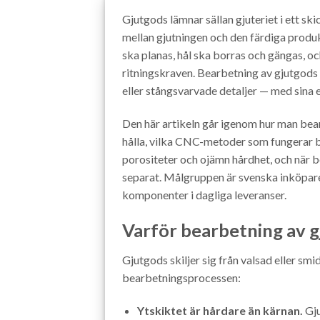
Gjutgods lämnar sällan gjuteriet i ett sk
mellan gjutningen och den färdiga produkt
ska planas, hål ska borras och gängas, oc
ritningskraven. Bearbetning av gjutgods
eller stångsvarvade detaljer — med sina 
Den här artikeln går igenom hur man bear
hålla, vilka CNC-metoder som fungerar b
porositeter och ojämn hårdhet, och när 
separat. Målgruppen är svenska inköpar
komponenter i dagliga leveranser.
Varför bearbetning av g
Gjutgods skiljer sig från valsad eller sm
bearbetningsprocessen:
Ytskiktet är hårdare än kärnan.
Gju