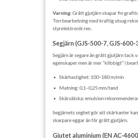
Varning
: Grått gjutjärn skapar fin graf
Torrbearbetning med kraftig utsug reko
styrelektronik ren.
Segjärn (GJS-500-7, GJS-600-
Segjärn är segare än grått gjutjärn tack 
egenskaper men är mer ”klibbigt” i bear
Skärhastighet: 100–180 m/min
Matning: 0,1–0,25 mm/tand
Skärvätska: emulsion rekommendera
Segjärnets seghet gör att skärkanter kan
skarpare eggar än för grått gjutjärn.
Gjutet aluminium (EN AC-4600