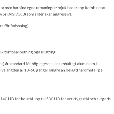
ta men har sina egna utmaningar: mjuk baskropp kombinerat
% Si i AlSi9Cu3) som sliter skär aggressivt.
e för finishning)
ik torrbearbetning pga klistring
t) är standard för höglegerat siliciumhaltigt aluminium i
 livslängden är 10–50 gånger längre än belagd hårdmetall på
 140 HB för kolstål upp till 500 HB för verktygsstål och slitgods.