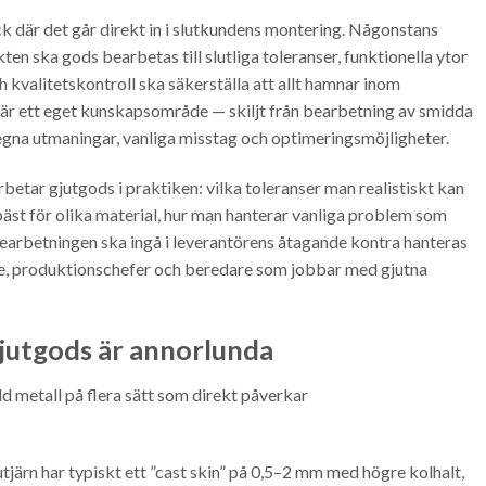
ick där det går direkt in i slutkundens montering. Någonstans
en ska gods bearbetas till slutliga toleranser, funktionella ytor
h kvalitetskontroll ska säkerställa att allt hamnar inom
 är ett eget kunskapsområde — skiljt från bearbetning av smidda
egna utmaningar, vanliga misstag och optimeringsmöjligheter.
betar gjutgods i praktiken: vilka toleranser man realistiskt kan
äst för olika material, hur man hanterar vanliga problem som
bearbetningen ska ingå i leverantörens åtagande kontra hanteras
e, produktionschefer och beredare som jobbar med gjutna
jutgods är annorlunda
idd metall på flera sätt som direkt påverkar
tjärn har typiskt ett ”cast skin” på 0,5–2 mm med högre kolhalt,