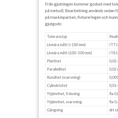
Från gjutningen kommer godset med tol
på metod). Bearbetning används sedan för 
på maskinparken, fixtureringen och kun
gjutgods:
Toleranstyp
Reali
Lineära mått (<100 mm)
IT7 
Lineära mått (100–500 mm)
IT8 
Platthet
0,02
Parallellitet
0,02
Rundhet (svarvning)
0,00
Cylindricitet
0,01
Ytjämnhet, fräsning
Ra 0
Ytjämnhet, svarvning
Ra 0
Gängning
6H s