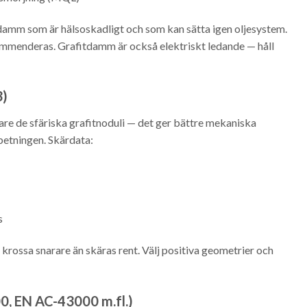
itdamm som är hälsoskadligt och som kan sätta igen oljesystem.
mmenderas. Grafitdamm är också elektriskt ledande — håll
3)
vare de sfäriska grafitnoduli — det ger bättre mekaniska
betningen. Skärdata:
s
 krossa snarare än skäras rent. Välj positiva geometrier och
0, EN AC-43000 m.fl.)