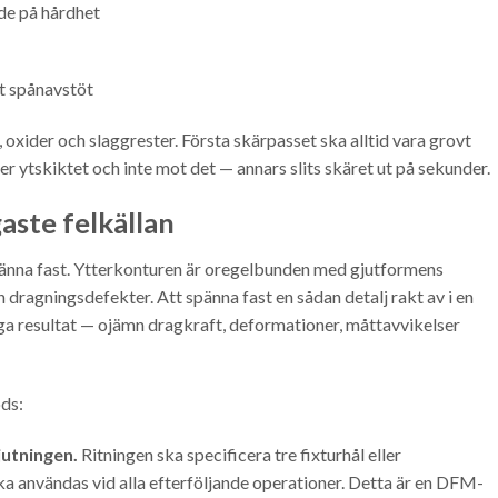
de på hårdhet
kt spånavstöt
, oxider och slaggrester. Första skärpasset ska alltid vara grovt
r ytskiktet och inte mot det — annars slits skäret ut på sekunder.
aste felkällan
spänna fast. Ytterkonturen är oregelbunden med gjutformens
h dragningsdefekter. Att spänna fast en sådan detalj rakt av i en
ga resultat — ojämn dragkraft, deformationer, måttavvikelser
ods:
jutningen.
Ritningen ska specificera tre fixturhål eller
ska användas vid alla efterföljande operationer. Detta är en DFM-